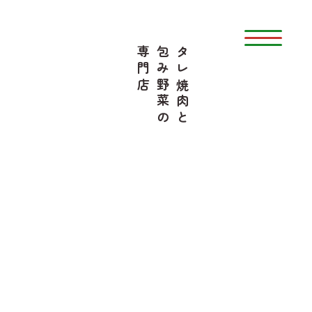
専門店
包み野菜の
タレ焼肉と